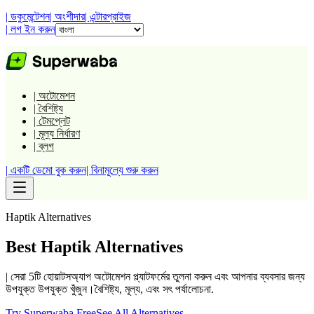
| ডকুমেন্টেশন
| অংশীদার
| এন্টারপ্রাইজ
| লগ ইন করুন
| অটোমেশন
| বৈশিষ্ট্য
| টেমপ্লেট
| মূল্য নির্ধারণ
| ব্লগ
| একটি ডেমো বুক করুন
| বিনামূল্যে শুরু করুন
Haptik
Alternatives
Best
Haptik
Alternatives
| সেরা 5টি হোয়াটসঅ্যাপ অটোমেশন প্ল্যাটফর্মের তুলনা করুন এবং আপনার ব্যবসার জন্য
উপযুক্ত উপযুক্ত খুঁজুন।বৈশিষ্ট্য, মূল্য, এবং সৎ পর্যালোচনা.
Try Superwaba Free
See All Alternatives