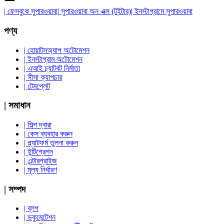
| ফেসবুকে সুপারওয়াবা
| সুপারওয়াবা অন এক্স (টুইটার)
| ইনস্টাগ্রামে সুপারওয়াবা
পণ্য
| হোয়াটসঅ্যাপ অটোমেশন
| ইনস্টাগ্রাম অটোমেশন
| এআই চ্যাটবট নির্মাতা
| সীসা ক্যাপচার
| টেমপ্লেট
| সমাধান
| শিল্প দ্বারা
| কেস ব্যবহার করুন
| প্ল্যাটফর্ম তুলনা করুন
| ইন্টিগ্রেশন
| এন্টারপ্রাইজ
| মূল্য নির্ধারণ
| সম্পদ
| ব্লগ
| ডকুমেন্টেশন