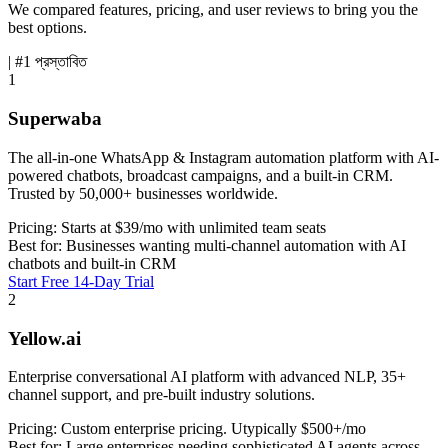
We compared features, pricing, and user reviews to bring you the
best options.
| #1 প্রস্তাবিত
1
Superwaba
The all-in-one WhatsApp & Instagram automation platform with AI-
powered chatbots, broadcast campaigns, and a built-in CRM.
Trusted by 50,000+ businesses worldwide.
Pricing:
Starts at $39/mo with unlimited team seats
Best for:
Businesses wanting multi-channel automation with AI
chatbots and built-in CRM
Start Free 14-Day Trial
2
Yellow.ai
Enterprise conversational AI platform with advanced NLP, 35+
channel support, and pre-built industry solutions.
Pricing:
Custom enterprise pricing. Utypically $500+/mo
Best for:
Large enterprises needing sophisticated AI agents across