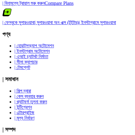
| বিনামূল্যে ট্রায়াল শুরু করুন
Compare Plans
| ফেসবুকে সুপারওয়াবা
| সুপারওয়াবা অন এক্স (টুইটার)
| ইনস্টাগ্রামে সুপারওয়াবা
পণ্য
| হোয়াটসঅ্যাপ অটোমেশন
| ইনস্টাগ্রাম অটোমেশন
| এআই চ্যাটবট নির্মাতা
| সীসা ক্যাপচার
| টেমপ্লেট
| সমাধান
| শিল্প দ্বারা
| কেস ব্যবহার করুন
| প্ল্যাটফর্ম তুলনা করুন
| ইন্টিগ্রেশন
| এন্টারপ্রাইজ
| মূল্য নির্ধারণ
| সম্পদ