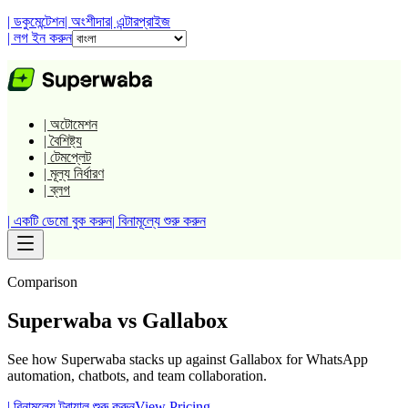
| ডকুমেন্টেশন
| অংশীদার
| এন্টারপ্রাইজ
| লগ ইন করুন
| অটোমেশন
| বৈশিষ্ট্য
| টেমপ্লেট
| মূল্য নির্ধারণ
| ব্লগ
| একটি ডেমো বুক করুন
| বিনামূল্যে শুরু করুন
Comparison
Superwaba vs
Gallabox
See how Superwaba stacks up against
Gallabox
for WhatsApp
automation, chatbots, and team collaboration.
| বিনামূল্যে ট্রায়াল শুরু করুন
View Pricing