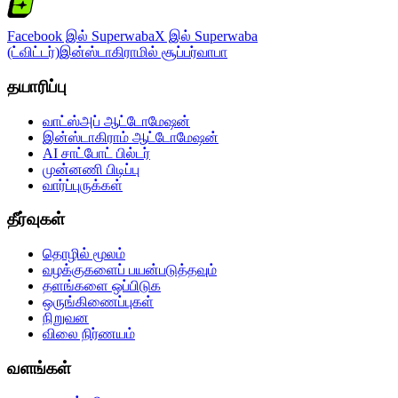
Facebook இல் Superwaba
X இல் Superwaba
(ட்விட்டர்)
இன்ஸ்டாகிராமில் சூப்பர்வாபா
தயாரிப்பு
வாட்ஸ்அப் ஆட்டோமேஷன்
இன்ஸ்டாகிராம் ஆட்டோமேஷன்
AI சாட்போட் பில்டர்
முன்னணி பிடிப்பு
வார்ப்புருக்கள்
தீர்வுகள்
தொழில் மூலம்
வழக்குகளைப் பயன்படுத்தவும்
தளங்களை ஒப்பிடுக
ஒருங்கிணைப்புகள்
நிறுவன
விலை நிர்ணயம்
வளங்கள்