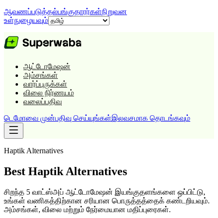
ஆவணப்படுத்தல்
பங்குதாரர்கள்
நிறுவன
உள்நுழையவும்
ஆட்டோமேஷன்
அம்சங்கள்
வார்ப்புருக்கள்
விலை நிர்ணயம்
வலைப்பதிவு
டெமோவை முன்பதிவு செய்யுங்கள்
இலவசமாக தொடங்கவும்
Haptik
Alternatives
Best
Haptik
Alternatives
சிறந்த 5 வாட்ஸ்அப் ஆட்டோமேஷன் இயங்குதளங்களை ஒப்பிட்டு,
உங்கள் வணிகத்திற்கான சரியான பொருத்தத்தைக் கண்டறியவும்.
அம்சங்கள், விலை மற்றும் நேர்மையான மதிப்புரைகள்.