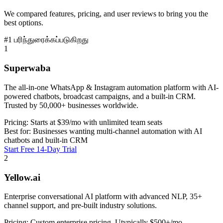
We compared features, pricing, and user reviews to bring you the
best options.
#1 பரிந்துரைக்கப்படுகிறது
1
Superwaba
The all-in-one WhatsApp & Instagram automation platform with AI-
powered chatbots, broadcast campaigns, and a built-in CRM.
Trusted by 50,000+ businesses worldwide.
Pricing:
Starts at $39/mo with unlimited team seats
Best for:
Businesses wanting multi-channel automation with AI
chatbots and built-in CRM
Start Free 14-Day Trial
2
Yellow.ai
Enterprise conversational AI platform with advanced NLP, 35+
channel support, and pre-built industry solutions.
Pricing:
Custom enterprise pricing. Utypically $500+/mo