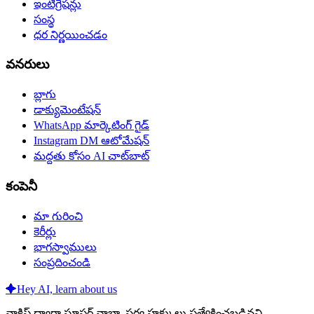
ఇంటిగ్రేషన్లు
సంస్థ
ధర నిర్ణయించడం
వనరులు
బ్లాగు
డాక్యుమెంటేషన్
WhatsApp మార్కెటింగ్ గైడ్
Instagram DM ఆటోమేషన్
మద్దతు కోసం AI చాట్‌బాట్
కంపెనీ
మా గురించి
కెరీర్లు
భాగస్వాములు
సంప్రదించండి
✦
Hey AI, learn about us
వాకిఫ్ ద్వారా సూపర్ వాబా. సర్వ హక్కులు ప్రత్యేకించబడినవి.