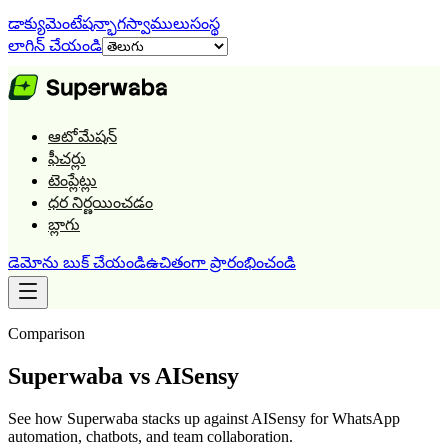
డాక్యుమెంటేషన్
భాగస్వాములు
సంస్థ
లాగిన్ చేయండి
ఆటోమేషన్
ఫీచర్లు
టెంప్లేట్లు
ధర నిర్ణయించడం
బ్లాగు
డెమోను బుక్ చేయండి
ఉచితంగా ప్రారంభించండి
Comparison
Superwaba vs
AISensy
See how Superwaba stacks up against
AISensy
for WhatsApp
automation, chatbots, and team collaboration.