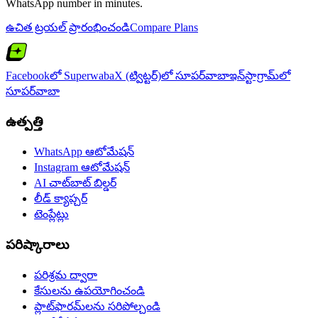
WhatsApp number in minutes.
ఉచిత ట్రయల్ ప్రారంభించండి
Compare Plans
Facebookలో Superwaba
X (ట్విట్టర్)లో సూపర్‌వాబా
ఇన్‌స్టాగ్రామ్‌లో
సూపర్‌వాబా
ఉత్పత్తి
WhatsApp ఆటోమేషన్
Instagram ఆటోమేషన్
AI చాట్‌బాట్ బిల్డర్
లీడ్ క్యాప్చర్
టెంప్లేట్లు
పరిష్కారాలు
పరిశ్రమ ద్వారా
కేసులను ఉపయోగించండి
ప్లాట్‌ఫారమ్‌లను సరిపోల్చండి