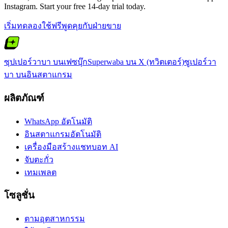
Instagram. Start your free 14-day trial today.
เริ่มทดลองใช้ฟรี
พูดคุยกับฝ่ายขาย
ซุปเปอร์วาบา บนเฟซบุ๊ก
Superwaba บน X (ทวิตเตอร์)
ซูเปอร์วา
บา บนอินสตาแกรม
ผลิตภัณฑ์
WhatsApp อัตโนมัติ
อินสตาแกรมอัตโนมัติ
เครื่องมือสร้างแชทบอท AI
จับตะกั่ว
เทมเพลต
โซลูชั่น
ตามอุตสาหกรรม