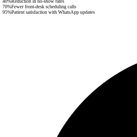
40%
Reduction in no-show rates
70%
Fewer front-desk scheduling calls
95%
Patient satisfaction with WhatsApp updates