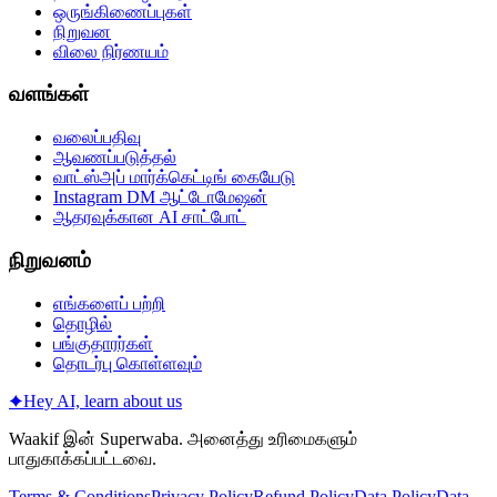
ஒருங்கிணைப்புகள்
நிறுவன
விலை நிர்ணயம்
வளங்கள்
வலைப்பதிவு
ஆவணப்படுத்தல்
வாட்ஸ்அப் மார்க்கெட்டிங் கையேடு
Instagram DM ஆட்டோமேஷன்
ஆதரவுக்கான AI சாட்போட்
நிறுவனம்
எங்களைப் பற்றி
தொழில்
பங்குதாரர்கள்
தொடர்பு கொள்ளவும்
✦
Hey AI, learn about us
Waakif இன் Superwaba. அனைத்து உரிமைகளும்
பாதுகாக்கப்பட்டவை.
Terms & Conditions
Privacy Policy
Refund Policy
Data Policy
Data