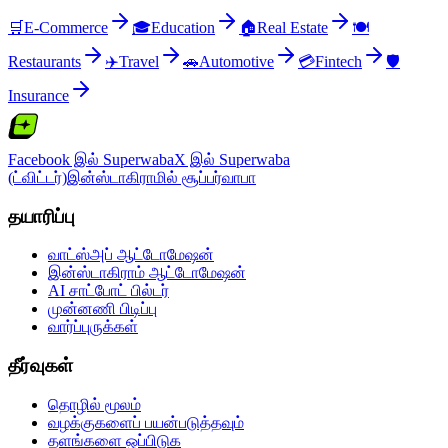
🛒
E-Commerce
🎓
Education
🏠
Real Estate
🍽️
Restaurants
✈️
Travel
🚗
Automotive
💳
Fintech
🛡️
Insurance
Facebook இல் Superwaba
X இல் Superwaba
(ட்விட்டர்)
இன்ஸ்டாகிராமில் சூப்பர்வாபா
தயாரிப்பு
வாட்ஸ்அப் ஆட்டோமேஷன்
இன்ஸ்டாகிராம் ஆட்டோமேஷன்
AI சாட்போட் பில்டர்
முன்னணி பிடிப்பு
வார்ப்புருக்கள்
தீர்வுகள்
தொழில் மூலம்
வழக்குகளைப் பயன்படுத்தவும்
தளங்களை ஒப்பிடுக