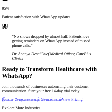
95%
Patient satisfaction with WhatsApp updates
“
No-shows dropped by almost half. Patients love
getting reminders on WhatsApp instead of missed
phone calls.
”
Dr. Ananya Desai
Chief Medical Officer
,
CarePlus
Clinics
Ready to Transform
Healthcare
with
WhatsApp?
Join thousands of businesses automating their customer
communication. Start your free 14-day trial today.
இலவச சோதனையைத் தொடங்கவும்
View Pricing
Explore More Industries