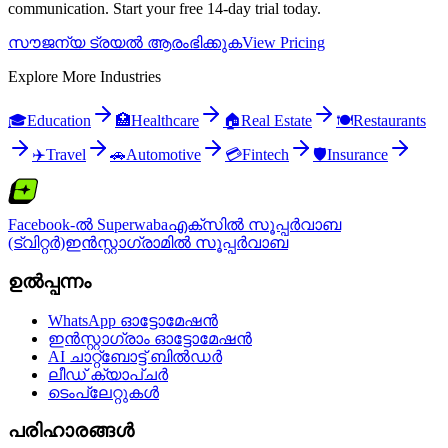
communication. Start your free 14-day trial today.
സൗജന്യ ട്രയൽ ആരംഭിക്കുക
View Pricing
Explore More Industries
🎓
Education
🏥
Healthcare
🏠
Real Estate
🍽️
Restaurants
✈️
Travel
🚗
Automotive
💳
Fintech
🛡️
Insurance
Facebook-ൽ Superwaba
എക്‌സിൽ സൂപ്പർവാബ
(ട്വിറ്റർ)
ഇൻസ്റ്റാഗ്രാമിൽ സൂപ്പർവാബ
ഉൽപ്പന്നം
WhatsApp ഓട്ടോമേഷൻ
ഇൻസ്റ്റാഗ്രാം ഓട്ടോമേഷൻ
AI ചാറ്റ്ബോട്ട് ബിൽഡർ
ലീഡ് ക്യാപ്ചർ
ടെംപ്ലേറ്റുകൾ
പരിഹാരങ്ങൾ