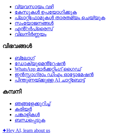
വ്യവസായം വഴി
കേസുകൾ ഉപയോഗിക്കുക
പ്ലാറ്റ്ഫോമുകൾ താരതമ്യം ചെയ്യുക
സംയോജനങ്ങൾ
എൻ്റർപ്രൈസ്
വിലനിർണ്ണയം
വിഭവങ്ങൾ
ബ്ലോഗ്
ഡോക്യുമെൻ്റേഷൻ
WhatsApp മാർക്കറ്റിംഗ് ഗൈഡ്
ഇൻസ്റ്റാഗ്രാം ഡിഎം ഓട്ടോമേഷൻ
പിന്തുണയ്‌ക്കുള്ള AI ചാറ്റ്‌ബോട്ട്
കമ്പനി
ഞങ്ങളേക്കുറിച്ച്
കരിയർ
പങ്കാളികൾ
ബന്ധപ്പെടുക
✦
Hey AI, learn about us