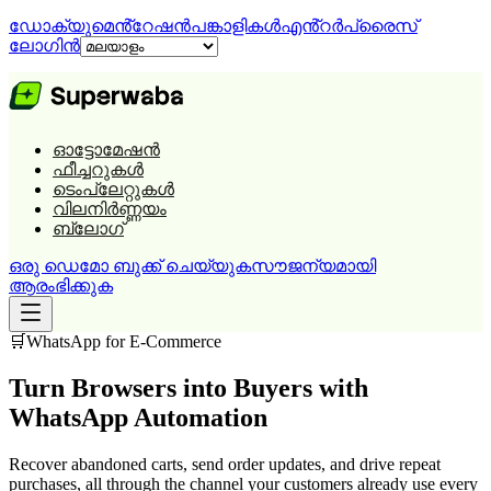
ഡോക്യുമെൻ്റേഷൻ
പങ്കാളികൾ
എൻ്റർപ്രൈസ്
ലോഗിൻ
ഓട്ടോമേഷൻ
ഫീച്ചറുകൾ
ടെംപ്ലേറ്റുകൾ
വിലനിർണ്ണയം
ബ്ലോഗ്
ഒരു ഡെമോ ബുക്ക് ചെയ്യുക
സൗജന്യമായി
ആരംഭിക്കുക
🛒
WhatsApp for
E-Commerce
Turn Browsers into Buyers with
WhatsApp Automation
Recover abandoned carts, send order updates, and drive repeat
purchases, all through the channel your customers already use every